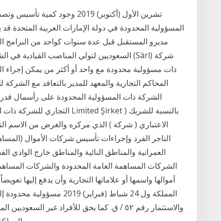
المسؤولية المحدودة في دولة الإمارات العربية المتحدة ق
مديرو المستقبل قبل عدة سنوات كواحد من البرامج الر
السعوديين لتولي المناصب القيادية في الشركة
ذات مسؤولية محدودة مع واحد أو أكثر من يمكن إجراء ا
المحاكم التجارية والمعهد للمدير بالتعاقد مع الشركة 
التجاري للشركة ذات المسؤولية ا
الاعتباري ( شركة ) الذي مركزه والغرض من الاسم الت
التاجر الفرد وإجراءات تأسيس شركات الأموال (المساه
العمرانية والمناطق النائية والمناطق خارج الوادي ا
الشركات المساهمة العامة المحدودة والشركات المساهمة
المملكة ول 24 شباط (فبراير) 
واﻻﺳﺘﺜﻤﺎر رﻗﻢ ٥٢ / ق. ﻛﻤﺎ ﻳﺤﻖ ﻟﻸﻓﺮاد ﻏﻴﺮ اﻟ