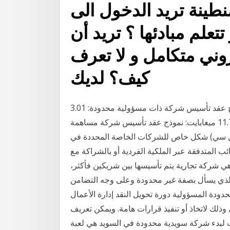
سنطينة تريد الدخول الى
تتعلم مبادئها ؟ تريد أن
وني متكامل و لا تعرف
كيف؟ لديك
نموذج عقد تأسيس شركة تضامن: 10.55 ميغابايت: نموذج عقد تأسيس شركة ذات مسؤولية محدودة: 3.01
ميغابايت: نموذج عقد تأسيس شركة توصية بسيطة: 11.71 ميغابايت: نموذج عقد تأسيس شركة مساهمة
ة (إل إل سي) شكل خاص للشركات الخاصة المحددة في
ائب المتدفقة عبر الملكية الفردية أو بالشراكة مع
التوصية البسيطة . هي شركة تجارية يتم تأسيسها بين شريكين فأكثر،
لذي يسأل بصفة غير محدودة وعلى وجه التضامن
ودة المسؤولية دورة تحويل النقد إدارة الأعمال
ي وذلك لاتخاذ أو تنفيذ قرارات هامة. ويمكن تعريف
وب لبدء شركة سويدية محدودة في السويد هي لعبة