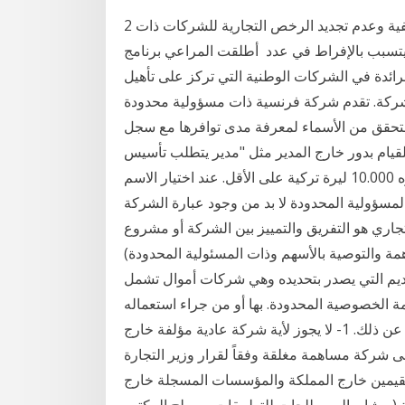
2 تشرين الأول (أكتوبر) 2019 وجود كمية تأسيس وتصفية وعدم تجديد الرخص التجارية للشركات ذات
د يتسبب بالإفراط في عدد أطلقت المراعي برنامج
ائدة في الشركات الوطنية التي تركز على تأهيل
. تقدم شركة فرنسية ذات مسؤولية محدودة (Sàrl) شركة
لتحقق من الأسماء لمعرفة مدى توافرها مع سجل
للقيام بدور خارج المدير مثل "مدير يتطلب تأسيس
الشركة ذات المسؤولية المحدودة على رأسمال قدره 10.000 ليرة تركية على الأقل. عند اختيار الاسم
لمحدودة لا بد من وجود عبارة الشركة Limited Şirket ) بالنسبة للشريك
جاري هو التفريق والتمييز بين الشركة أو مشروع
مة والتوصية بالأسهم وذات المسئولية المحدودة)
لقديم التي يصدر بتحديده وهي شركات أموال تشمل
 الخصوصية المحدودة. بها أو من جراء استعماله
أموالها واسمها أو علاماتها التجارية وأن يدفع إليها تعويضاً عن ذلك. 1- لا يجوز لأية شركة عادية مؤلفة خارج
2019 ﻣﺴﺆوﻟﻴﺔ ﻣﺤﺪودة إﻟﻰ ﺷﺮﻛﺔ ﻣﺴﺎﻫﻤﺔ ﻣﻐﻠﻘﺔ وﻓﻘﺎً ﻟﻘﺮار وزﻳﺮ اﻟﺘﺠﺎرة
ﺴﻌﻮدﻳﻴﻦ اﻟﻤﻘﻴﻤﻴﻦ ﺧﺎرج اﻟﻤﻤﻠﻜﺔ واﻟﻤﺆﺳﺴﺎت اﻟﻤﺴﺠﻠﺔ ﺧﺎرج