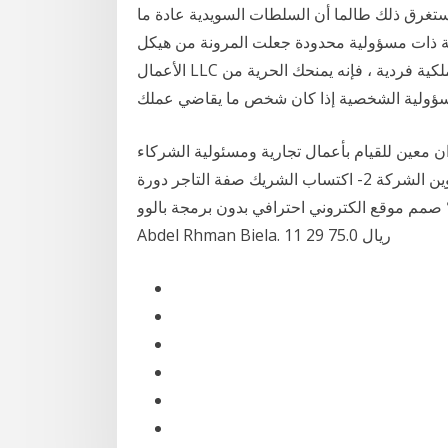
يستغرق ذلك طالما أن السلطات السويدية عادة ما
كة ذات مسؤولية محدودة جعلت المرونة من هيكل
الأعمال LLC شعبية متزايدة منذ تأسيسه في عام 1977. على عكس ملكية فردية ، فإنه يمنحك الحرية من
سؤولية الشخصية إذا كان شخص ما يقاضي عملك
ن معين للقيام بأعمال تجارية ومسئولية الشركاء
مسئولية غير محدودة مزايا شركة التضامن : 1- سهولة تكوين الشركة 2- اكتساب الشريك صفة التاجر دورة
موقع الكتروني احترافي بدون برمجة بالوو Mohamed
Abdel Rhman Biela. 11 29 75.0 ريال