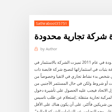
Sathiraboot35751
 شركة تجارية محدودة
by
Author
تأسست الشركة باعتبارها شركة قابضة ذات مسؤولية محدودة في عام 2011 تميزت الشركة بالاستثمار في
ة بثبات في استثماراتها لتصبح شركة قابضة ذات
أي شخص بدء نشاط تجاري في لاتفيا وخصوصاً من
بات أو شروط ولكن في حال المستثمر الأجنبي من
ل الاتحاد فيجب عليه الحصول على تأشيرة دخول
لمركبة تجارية متنقلة ; إستعلام عن طلب تاسيس
ين شريكين فأكثر، على أن يكون هناك على الأقل
ى وجه التضامن عن التزامات الشركة المالية”.